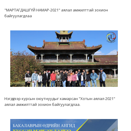
"МАРТАГДАШГҮЙ НАМАР-2021" аялал амжилттай зохион
байгуулагдлаа
Нэгдүгээр курсын оюутнуудыг хамарсан "Хотын аялал-2021"
аялал амжилттай зохион байгуулагдлаа.