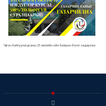
Үүсгэн байгуулагдсаны 25 жилийн ойн баярын бэлэг задарлаа