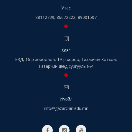
Утас
88112739, 86072222, 89001507
Хаяг
БЗД, 16-р хороолол, 19-р хороо, Газарчин Хотхон,
Газарчин дээд сургууль №4
Имэйл
info@gazarchin.edu.mn