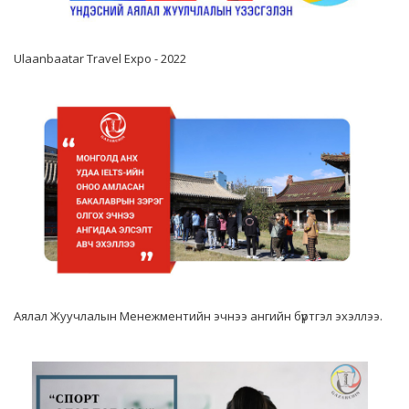
Ulaanbaatar Travel Expo - 2022
Аялал Жуучлалын Менежментийн эчнээ ангийн бүртгэл эхэллээ.