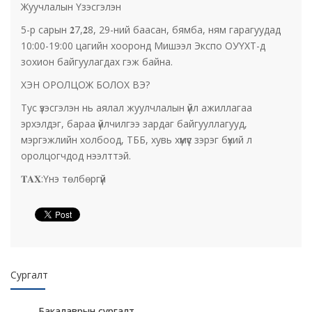
Жуучлалын Үзэсгэлэн
5-р сарын 𝟐7,𝟐8, 29-ний баасан, бямба, ням гарагуудад
10:00-19:00 цагийн хооронд Мишээл Экспо ОУҮХТ-д
зохион байгуулагдах гэж байна.
ХЭН ОРОЛЦОЖ БОЛОХ ВЭ?
Тус үзэсгэлэн нь аялал жуулчлалын үйл ажиллагаа
эрхэлдэг, бараа үйлчилгээ зардаг байгууллагууд,
мэргэжлийн холбоод, ТББ, хувь хүмүүс зэрэг бүхий л
оролцогчдод нээлттэй.
𝐓𝐀𝐗:Үнэ төлбөргүй
Сургалт
Бакалаврын сургалт