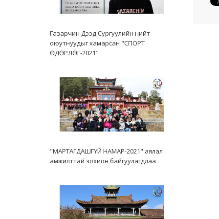
Газарчин Дээд Сургуулийн нийт
оюутнуудыг хамарсан "СПОРТ
ӨДӨРЛӨГ-2021"
"МАРТАГДАШГҮЙ НАМАР-2021" аялал
амжилттай зохион байгуулагдлаа