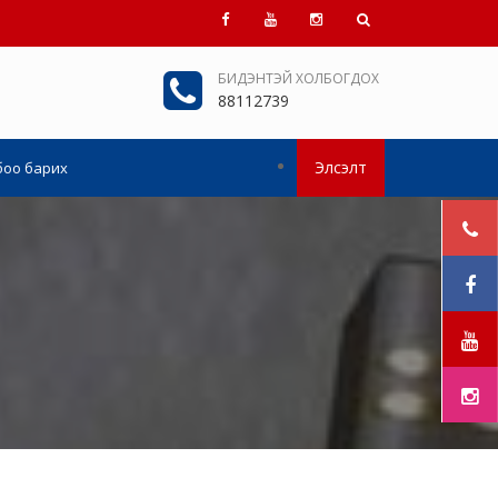
БИДЭНТЭЙ ХОЛБОГДОХ
88112739
Элсэлт
боо барих