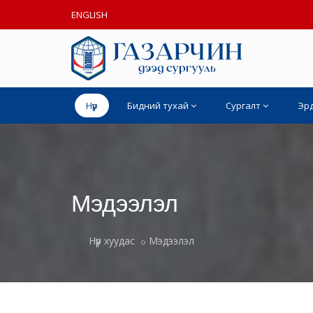
ENGLISH
Нүүр
Бидний тухай
Сургалт
Эр
Мэдээлэл
Нүүр хуудас
Мэдээлэл