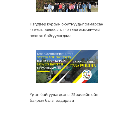
Нэгдүгээр курсын оюутнуудыг хамарсан
"Хотын аялал-2021" аялал амжилттай
зохион байгуулагдлаа.
Үүсгэн байгуулагдсаны 25 жилийн ойн
баярын бэлэг задарлаа