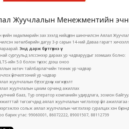
лал Жуучлалын Менежментийн эчнээ
 үеийн хөдөлмөрийн зах зээлд нийцүүлэн шинэчилсэн Аялал Жуучла
илсэн хөтөлбөрийн дагуу 3-р сарын 14-ний Даваа гарагт хичээллэ
 яараарай.
Энд дарж бүртгүүлнэ үү.
най сургуульд элссэнээр дараах ур чадваруудыг эзэмших болно:
ELTS-ийн 5.0 болон түүнээс дээш оноо
яллын хөтөч тайлбарлагчийн техник ур чадвар
очлох үйлчилгээний ур чадвар
лал жуулчлалын бүтээгдэхүүн хөгжүүлэлт
ялал жуулчлалын цахим орчинд ажиллах
уулчний бааз, Тур оператор компанийн удирдлага, зохион байгуу
мжилттай төгсөгчдөд аялал жуулчлалын чиглэлээр үйл ажиллагаа 
эргэжлээ сольж аялал жуулчлалын чиглэлээр суралцах хэн бүхэнд 
о барих утас: 99060001, 86072222, 89001507, 88112739