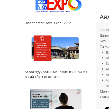
Ая
Ulaanbaatar Travel Expo - 2022
Орчин
Шинэч
бүхэн
Та ма
I
А
З
Ая
Аялал Жуучлалын Менежментийн эчнээ
А
ангийн бүртгэл эхэллээ.
Ж
а
Мөн м
Холбо