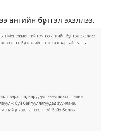
 ангийн бүртгэл эхэллээ.
лын Менежментийн эчнээ ангийн бүртгэл эхэллээ.
ж эхэлнэ. Бүртгэлийн тоо хязгаартай тул та
лалт зэрэг чадваруудыг эзэмшихээс гадна
явуулж буй байгууллагуудад зуучлана.
манай үүд хаалга нээлттэй байх болно.