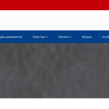
дэм шинжилгээ
Оюутан
Төгсөгч
Мэдээ
Хол