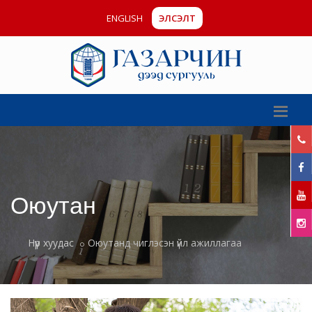
ENGLISH
ЭЛСЭЛТ
Оюутан
Нүүр хуудас
Оюутанд чиглэсэн үйл ажиллагаа