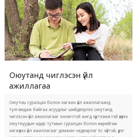
Оюутанд чиглэсэн үйл
ажиллагаа
Оюутны суралцах болон хөгжих үйл ажиллагаанд
тулгамдаж байгаа асуудлыг шийдвэрлэх оюутанд
чиглэсэн үйл ажиллагааг оновчтой жигд хүртээмжтэй үзүүлэх
оюутнуудын өдөр тутмын суралцах болон өөрийгөө
хөгжүүлэх үйл ажиллагааг дэмжин чадварлаг ёс зүйтэй, үүрэг