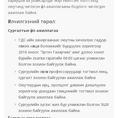
хариуцлагаа ухамсарлдаг мэргэжилтэнг бэлтгэхэд
оюутанд чиглэсэн үйл ажиллагааны бодлого чиглэгдэн
ажиллаж байна.
Үйлчилгээний төрөл:
Сургалтын үйл ажиллагаа
ГДС-ийн захиргаанаас оюутны хичээлээс гадуур
хөгжих нөхцөл боломжийг бүрдүүлэх зорилгоор
2016 оноос “Эртэч Газарчин” аянг долоо хоног
бүрийн лхагва гарагийн 06:00 цагаас уламжлан
болгон зохион байгуулж байна.
Сургуулийн зөвлөх профессоруудаар тогтмол лекц,
сургалт зохион байгуулан ажиллаж байна
Оюутнуудын ирц, оролцоог дэмжин дээшлүүлэх
зорилгоор уралдаан тэмцээнийг тогтмол зохион
байгуулж ажиллаж байна.
Сургуулийн зүгээс жил бүр уламжлан болгон ЭШХ
зохион байгуулж ажиллаж байна.
Ёслолын арга хэмжээ