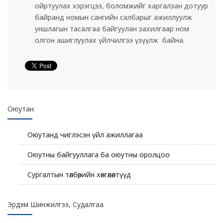
ойртуулах хэрэгцээ, боломжийг харгалзан дотуур
байранд номын сангийн салбарыг ажиллуулж
уншлагын тасалгаа байгуулан захилгаар ном
олгон ашиглуулах үйлчилгээ үзүүлж байна.
Оюутан
Оюутанд чиглэсэн үйл ажиллагаа
Оюутны байгууллага ба оюутны оролцоо
Сургалтын төлбөрийн хөнгөлөлтүүд
Эрдэм Шинжилгээ, Судалгаа