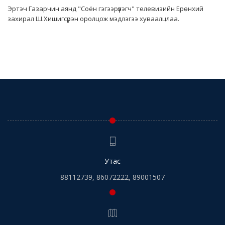
Эртэч Газарчин аянд "Соён гэгээрүүлэгч" телевизийн Ерөнхий
захирал Ш.Хишигсүрэн оролцож мэдлэгээ хуваалцлаа.
Утас
88112739, 86072222, 89001507