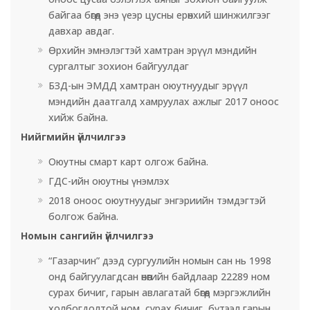
байгаа бөгөөд энэ үеэр цусны ерөнхий шинжилгээг
давхар авдаг.
Өрхийн эмнэлэгтэй хамтран эрүүл мэндийн
сургалтыг зохион байгуулдаг
БЗД-ын ЭМДД хамтран оюутнуудыг эрүүл
мэндийн даатгалд хамруулах ажлыг 2017 оноос
хийж байна.
Нийгмийн үйлчилгээ
Оюутны смарт карт олгож байна.
ГДС-ийн оюутны үнэмлэх
2018 оноос оюутнуудыг энгэриийн тэмдэгтэй
болгож байна.
Номын сангийн үйлчилгээ
“Газарчин” дээд сургуулийн номын сан нь 1998
онд байгуулагдсан өнөөгийн байдлаар 22289 ном
сурах бичиг, гарын авлагатай бөгөөд мэргэжлийн
холбогдолтой ном, сурах бичиг, бүтээл гарын