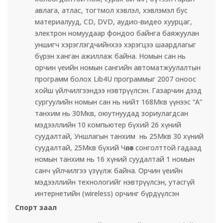
авлага, атлас, тогтмол хэвлэл, хэвлэмэл бус
материалууд, CD, DVD, аудио-видео хуурцаг,
электрон номуудаар фондоо байнга баяжуулан
уншигч хэрэглэгдчийнхээ хэрэгцээ шаардлагыг
бүрэн ханган ажиллаж байна. Номын сан нь
орчин үеийн номын сангийн автоматжуулалтын
программ болох Lib4U программыг 2007 оноос
хойш үйлчилгээндээ нэвтрүүлсэн. Газарчин дээд
сургуулийн номын сан нь нийт 168Мкв үүнээс “А”
танхим нь 30Мкв, оюутнуудад зориулагдсан
мэдээллийн 10 компьютер бүхий 26 хүний
суудалтай, Уншлагын танхим нь 25Мкв 30 хүний
суудалтай, 25Мкв бүхий Чөлөөт сонголттой гадаад
номын танхим нь 16 хүний суудалтай 1 номын
санч үйлчилгээ үзүүлж байна. Орчин үеийн
мэдээллийн технологийг нэвтрүүлсэн, утасгүй
интернетийн (wireless) орчинг бүрдүүлсэн
Спорт заал