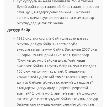
Тус сургууль нь өөрийн эзэмшлийн 765 м талбай
бүхий өөрийн спорт заалтай. Спорт заал нь дотроо
саун, душ, бялдаржуулах танхим , ширээний
теннис, олимп сурталчилгааны танхим зэргээр
оюутнуудад үйлчилж байна.
Дотуур байр
1995 онд анх сургуль байгуулагдсан цагаас
оюутны дотуур байр нь тогтмол үйл
ажиллагаагаа явуулж байна. Захирлын 2007 оны
08 сарын 29-ний өдрийн 176 тоот тушаалаар
“Оюутны дотуур байрны дүрэм”-ийг мөрдөн
ажиллаж байна:. Оюутны байр нь 950 м квадрат
160 оюутны хүчин чадалтай. Стандарчлал
хэмжил зүйн үндэсний төвөөс баталсан “Оюутны
дотуур байрны үйлчилгээ, ерөнхий шаардлага”
стандартын дагуу ариун цэврийн өрөө/эрэгтэй,
эмэгтэй/ 2, суултуур 2, эрэгтэй эмэгтэй шүршүүр,
гэх мэт үйлчилгээг үзүүлж байна. Оюутны дотуур
байрны оюутнуудад номын сангийн үйлчилгээг