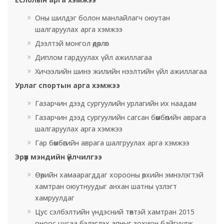
Оны шилдэг болон манлайлагч оюутан
шалгаруулах арга хэмжээ
Дээлтэй монгол өдөрлөг
Диплом гардуулах үйл ажиллагаа
Хичээлийн шинэ жилийн нээлтийн үйл ажиллагаа
Урлаг спортын арга хэмжээ
Газарчин дээд сургуулийн урлагийн их наадам
Газарчин дээд сургуулийн сагсан бөмбөгийн аврага
шалгаруулах арга хэмжээ
Гар бөмбөгийн аврага шалгруулах арга хэмжээ
Эрүүл мэндийн үйлчилгээ
Өөрийн хамаарагддаг хорооны өрхийн эмнэлэгтэй
хамтран оюутнуудыг анхан шатны үзлэгт
хамруулдаг
Цус сэлбэлтийн үндэсний төвтэй хамтран 2015
оноос цусаа бэлэглэх аяныг зохион байгуулж