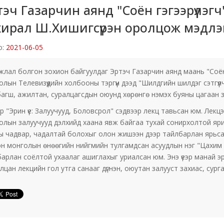
тэч Газарчин аянд "Соён гэгээрүүлэ
хирал Ш.Хишигсүрэн оролцож мэдлэг
о:
2021-06-05
лал болгон зохион байгуулдаг Эртэч Газарчин аянд маань "Соён г
лын Телевизүүдийн холбооны тэргүүн дээд "Шилдгийн шилдэг сэтгүү
агш, ажилтан, суралцагсдын оюунд хөрөнгө нэмэх буяны цагаан 
р "Эрин үе: Залуучууд, Боловсрол" сэдвээр лекц тавьсан юм. Лек
лын залуучууд дэлхийд хаана явж байгаа тухай сонирхолтой яриа 
 чадвар, чадалтай болохыг олон жишээн дээр тайлбарлан ярьсан нь
лэн монголын өнөөгийн нийгмийн тулгамдсан асуудлын нэг "Цахим о
арлан соёлтой ухаалаг ашиглахыг уриалсан юм. Энэ үеэр манай э
лцан лекцийн гол утга санааг дүгнэн, оюутан залууст захиас, сур