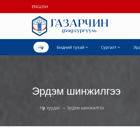
ENGLISH
Нүүр
Бидний тухай
Сургалт
Эр
Эрдэм шинжилгээ
Нүүр хуудас
Эрдэм шинжилгээ