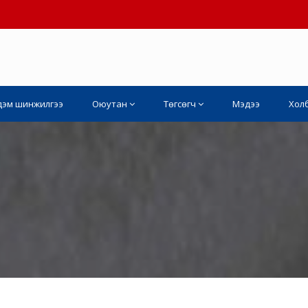
дэм шинжилгээ
Оюутан
Төгсөгч
Мэдээ
Хол