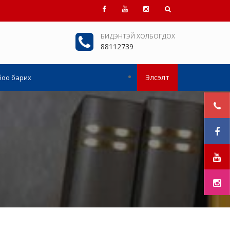
БИДЭНТЭЙ ХОЛБОГДОХ
88112739
Элсэлт
боо барих