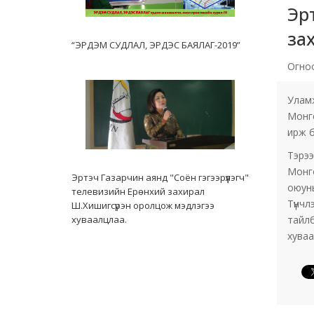
Эр
за
“ЭРДЭМ СУДЛАЛ, ЭРДЭС БАЯЛАГ-2019”
Огно
Уламж
Монго
ирж б
Тэрээ
Монго
Эртэч Газарчин аянд "Соён гэгээрүүлэгч"
оюуны
телевизийн Ерөнхий захирал
Түүнч
Ш.Хишигсүрэн оролцож мэдлэгээ
хуваалцлаа.
тайлб
хуваа