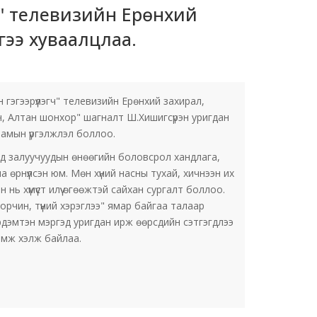
гч" телевизийн Ерөнхий
ээ хуваалцлаа.
эгээрүүлэгч" телевизийн Ерөнхий захирал,
лч, Алтан шонхор" шагналт Ш.Хишигсүрэн уригдан
замын үргэлжлэл боллоо.
цэд залуучуудын өнөөгийн боловсрол хандлага,
өрнүүлсэн юм. Мөн хүний насны тухай, хичнээн их
 хүмүүст илүү өгөөжтэй сайхан сургалт боллоо.
рчин, түүний хэрэглээ" ямар байгаа талаар
рдэмтэн мэргэд уригдан ирж өөрсдийн сэтгэгдлээ
гамж хэлж байлаа.